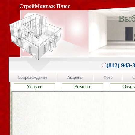
СтройМонтаж Плюс
Вы
(812) 943-
Сопровождение
Расценки
Фото
С
Услуги
Ремонт
Отде