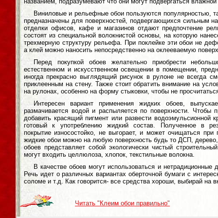
названием, подразумевают что они могут подвергаться влажной 
Виниловые и рельефные обои пользуются популярностью, та
предназначены для поверхностей, подвергающихся сильным на
отделки офисов, кафе и магазинов отдают предпочтение ре
состоят из специальной волокнистой основы, на которую нане
трехмерную структуру рельефа. При поклейке эти обои не деф
а клей можно наносить непосредственно на оклееваемую поверх
Перед покупкой обоев желательно приобрести небольш
естественном и искусственном освещении в помещении, предн
иногда прекрасно выглядящий рисунок в рулоне не всегда см
приклеенным на стену. Также стоит обратить внимание на усло
на рулонах, особенно на форму стыковки, чтобы не просчитаться
Интересен вариант применения жидких обоев, выпуска
размачивается водой и распыляется по поверхности. Чтобы 
добавить красящий пигмент или развести водоэмульсионной к
готовый к употреблению жидкий состав. Полученное в ре
покрытие износостойко, не выгорает, и может очищаться при
жидкие обои можно на любую поверхность будь то ДСП, дерево, 
обоев представляет собой экологически чистый строительный
могут входить целлюлоза, хлопок, текстильные волокна.
В качестве обоев могут использоваться и нетрадиционные 
Речь идет о различных вариантах оберточной бумаги с интерес
соломе и т.д. Как говорится- все средства хороши, выбирай на в
Читать "Клеим обои правильно"