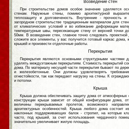
Возведение стен
При строительстве домов особое значение уделяется ос
стенам. Наружные стены, помимо архитектурной выразите
теплозащиту и долговеченость. Внутренние - прочность и
загородном строительстве традиционным материалом для стен
от климатических условий и во избежание деформации мате
температурные швы, пересекающие стену от верхней точки до
50мм. В возведении стен, главное точно следовать проектной 
сложите все элементы, у вас получится готовый каркас дома, 
крышей и произвести отделочные работы.
Перекрытия
Перекрытия являются основными структурными частями д
уделять междуэтажным перекрытиям. Стоимость перекрытий со
дома. По материалу несущей части перекрытия бывают по дер
и железобетонные. Они должны удовлетворять требовани
огнестойкости, так как передают нагрузку на стены. К огражд
и потолки.
Крыша
Крыша должна обеспечивать защиту дома от атмосферных о
конструкции крыши зависит от общей конфигурации дома, от
величины перекрываемых пролетов, возможного направл
архитектурных особенностей. Крыша любого дома состоит из
наклонных поддерживающих балок - стропил, на которые кл
часто, под крышей, за счет использования чердачного помещ
значительно увеличивает жилую площадь.