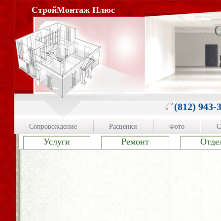
СтройМонтаж Плюс
(812) 943-
Сопровождение
Расценки
Фото
С
Услуги
Ремонт
Отде