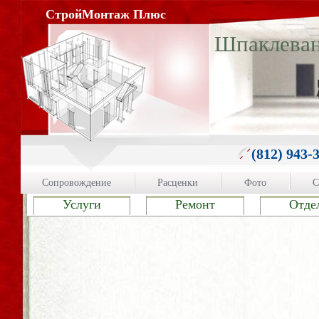
СтройМонтаж Плюс
Шпаклева
(812) 943-
Сопровождение
Расценки
Фото
С
Услуги
Ремонт
Отде