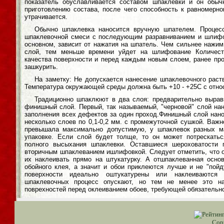
показатель обуславливается составом шпаклевки и он обыч
приготовлению состава, после чего способность к равномерн
утрачивается.
Обычно шпаклевка наносится вручную шпателем. Процесс
шпаклевочной смеси с последующим разравниванием и шлифов
основном, зависит от нажатия на шпатель. Чем сильнее нажим
слой, тем меньше времени уйдет на шлифование Количест
качества поверхности и перед каждым новым слоем, ранее пр
зашкурить.
На заметку: Не допускается нанесение шпаклевочного раст
Температура окружающей среды должна быть +10 - +25С с отн
Традиционно шпаклюют в два слоя: предварительно выра
финишный слой. Первый, так называемый, "черновой" слой нан
заполнения всех дефектов за один проход.Финишный слой нано
несколько слоев по 0,1-0,2 мм. с промежуточной сушкой. Важ
превышала максимально допустимую, у шпаклевок разных ма
упаковке. Если слой будет толще, то он может потрескать
полного высыхания шпаклевки. Оставшиеся шероховатости 
вторичным шпаклеванием ишлифовкой. Следует отметить, что о
их наклеивать прямо на штукатурку. А отшпаклеванная осно
обойного клея, а значит и обои приклеются лучше и не "пой
поверхности идеально оштукатурены или наклеиваются
шпаклевочных процесс опускают, но тем не менее это на
поврехностей перед оклеиванием обоев, требующей обязательн
Cop