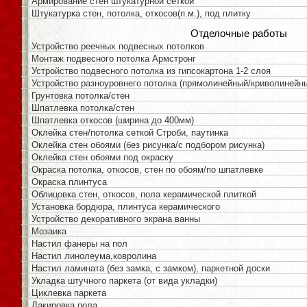
Армирование стен штукатурной сеткой
Штукатурка стен, потолка, откосов(п.м.), под плитку
Отделочные работы
Устройство реечных подвесных потолков
Монтаж подвесного потолка Армстронг
Устройство подвесного потолка из гипсокартона 1-2 слоя
Устройство разноуровнего потолка (прямолинейный/криволинейн
Грунтовка потолка/стен
Шпатлевка потолка/стен
Шпатлевка откосов (ширина до 400мм)
Оклейка стен/потолка сеткой Строби, паутинка
Оклейка стен обоями (без рисунка/с подбором рисунка)
Оклейка стен обоями под окраску
Окраска потолка, откосов, стен по обоям/по шпатлевке
Окраска плинтуса
Облицовка стен, откосов, пола керамической плиткой
Установка бордюра, плинтуса керамического
Устройство декоративного экрана ванны
Мозаика
Настил фанеры на пол
Настил линолеума,ковролина
Настил ламината (без замка, с замком), паркетной доски
Укладка штучного паркета (от вида укладки)
Циклевка паркета
Лакировка пола