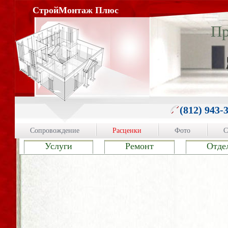
СтройМонтаж Плюс
Пр
(812) 943-
Сопровождение
Расценки
Фото
С
Услуги
Ремонт
Отде