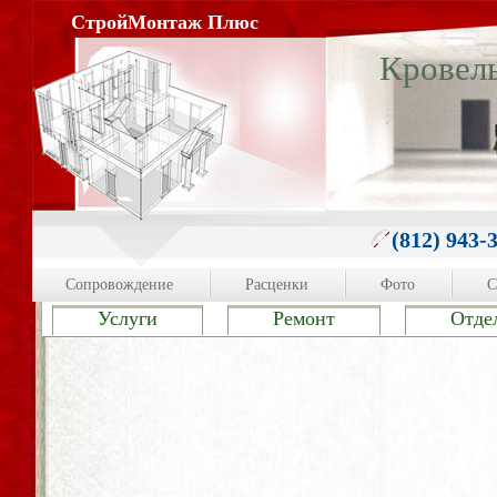
СтройМонтаж Плюс
Кровел
(812) 943-
Сопровождение
Расценки
Фото
С
Услуги
Ремонт
Отде